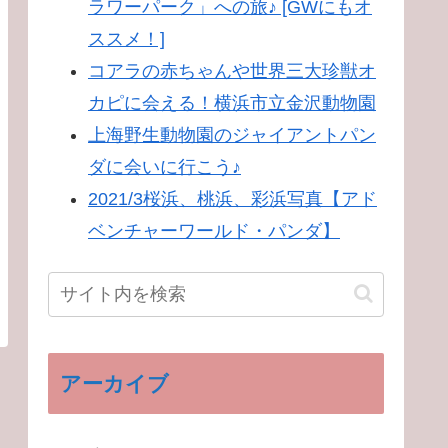
ラワーパーク」への旅♪ [GWにもオ
ススメ！]
コアラの赤ちゃんや世界三大珍獣オ
カピに会える！横浜市立金沢動物園
上海野生動物園のジャイアントパン
ダに会いに行こう♪
2021/3桜浜、桃浜、彩浜写真【アド
ベンチャーワールド・パンダ】
アーカイブ