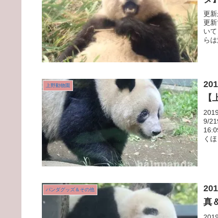
更新
更新
いて
らは
20
上野動物園
【
20
9/
16
くほ
20
パンダグッズ＆その他
真
20