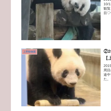
10
観覧
目♡
②
上野動物園
【
20
周目
途中
た。