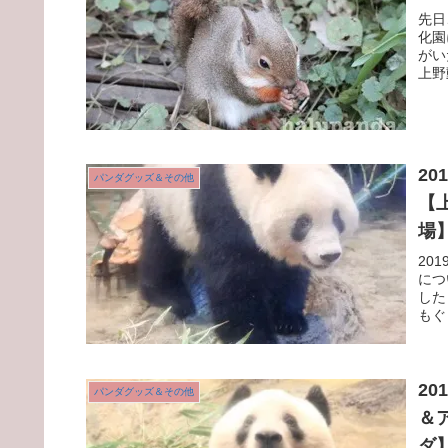
先日
化園
がい
上野
20
パンダグッズ＆その他
【
場
20
につ
した
もぐ
20
パンダグッズ＆その他
＆
ダ