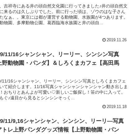
、吉祥寺にある井の頭自然文化園に行ってきました♪井の頭自然文
に来るのは久しぶりでした。前に行った頃は、ゾウのはな子さん
たなぁ。。東京には都が運営する動物園、水族園が4つあります。
動物園、多摩動物公園、葛西臨海水族園と井の頭自...
2019.11.26
19/11/16シャンシャン、リーリー、シンシン写真
上野動物園・パンダ】＆しろくまカフェ【高田馬
】
19/11/16シャンシャン、リーリー、シンシン写真としろくまカフェ
いて紹介します。11/16写真シャンシャンシャンシャン動き出しま
！おちりとあんよが可愛い♡新しいご飯探し！笹の中に入って。
もぐ♪遠目から見るとシンシンそっく...
2019.11.18
19/11/9,16シャンシャン、シンシン、リーリ―写真
アトレ上野パンダグッズ情報【上野動物園・パン
】