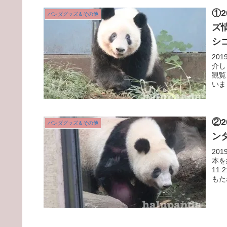
①
パンダグッズ＆その他
ズ
シ
20
介し
観覧
いま
②
パンダグッズ＆その他
ン
20
本を
11
もた