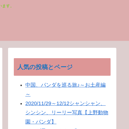
います。
人気の投稿とページ
中国、パンダを巡る旅♪～お土産編
～
2020/11/29～12/12シャンシャン、
シンシン、リーリー写真【上野動物
園・パンダ】