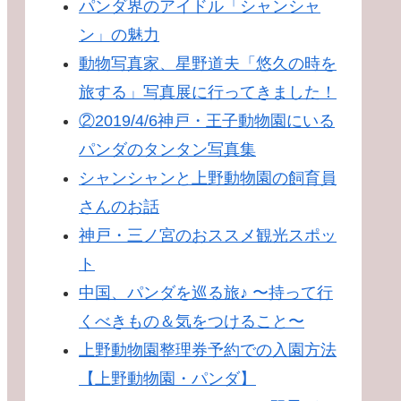
パンダ界のアイドル「シャンシャ
ン」の魅力
動物写真家、星野道夫「悠久の時を
旅する」写真展に行ってきました！
②2019/4/6神戸・王子動物園にいる
パンダのタンタン写真集
シャンシャンと上野動物園の飼育員
さんのお話
神戸・三ノ宮のおススメ観光スポッ
ト
中国、パンダを巡る旅♪ 〜持って行
くべきもの＆気をつけること〜
上野動物園整理券予約での入園方法
【上野動物園・パンダ】