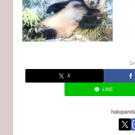
シ
X
LINE
halupa