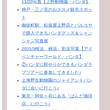
11/20写真【上野動物園・パンダ】
神戸・三ノ宮のおススメ観光スポッ
ト
御徒町駅、松坂屋上野店とパルコヤ
で購入できるパンダグッズ＆シャン
シャン写真展
2021/3桜浜、桃浜、彩浜写真【アド
ベンチャーワールド・パンダ】
②パンダに餌やりができるパンダラ
ブツアーに参加してきました♪
上海野生動物園のジャイアントパン
ダに会いに行こう♪
東京・阿佐ヶ谷にある「ぱんだ珈琲
店」に行こう♪