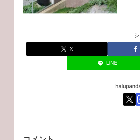
シ
X
LINE
halupa
コメント