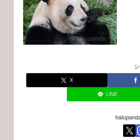
シ
X
LINE
halupa