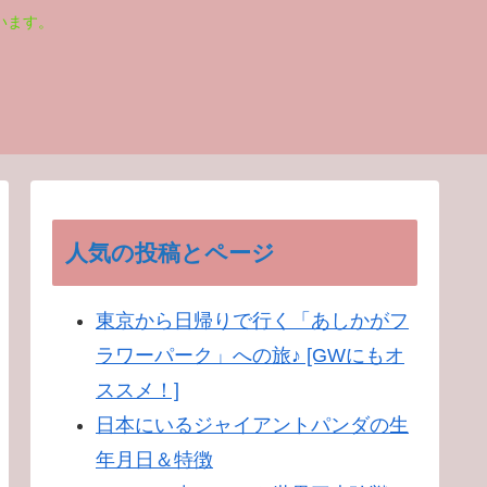
います。
人気の投稿とページ
東京から日帰りで行く「あしかがフ
ラワーパーク」への旅♪ [GWにもオ
ススメ！]
日本にいるジャイアントパンダの生
年月日＆特徴