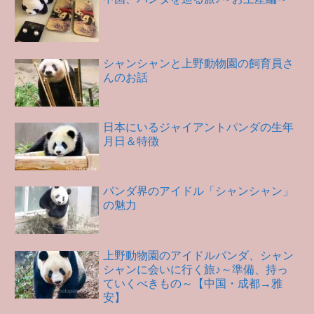
シャンシャンと上野動物園の飼育員さ
んのお話
日本にいるジャイアントパンダの生年
月日＆特徴
パンダ界のアイドル「シャンシャン」
の魅力
上野動物園のアイドルパンダ、シャン
シャンに会いに行く旅♪～準備、持っ
ていくべきもの～【中国・成都→雅
安】