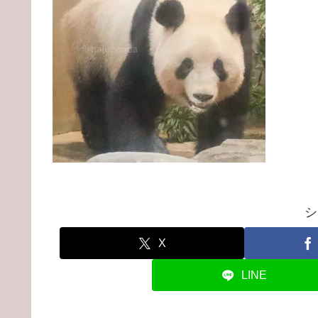
シ
X
LINE