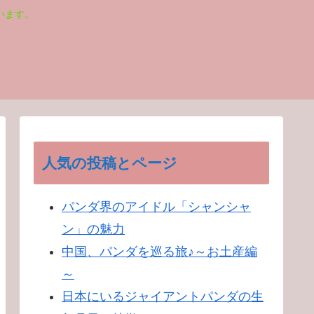
います。
人気の投稿とページ
パンダ界のアイドル「シャンシャ
ン」の魅力
中国、パンダを巡る旅♪～お土産編
～
日本にいるジャイアントパンダの生