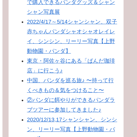
で購入できるパンダグッズ＆シャン
シャン写真展
2022/4/17～5/14シャンシャン、双子
赤ちゃんパンダシャオシャオレイレ
イ、シンシン、リーリー写真【上野
動物園・パンダ】
東京・阿佐ヶ谷にある「ぱんだ珈琲
店」に行こう♪
中国、パンダを巡る旅♪ 〜持って行
くべきもの＆気をつけること〜
②パンダに餌やりができるパンダラ
ブツアーに参加してきました♪
2020/12/13,17シャンシャン、シンシ
ン、リーリー写真【上野動物園・パ