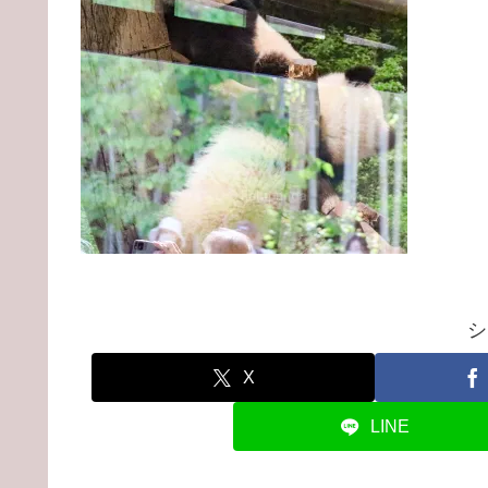
シ
X
LINE