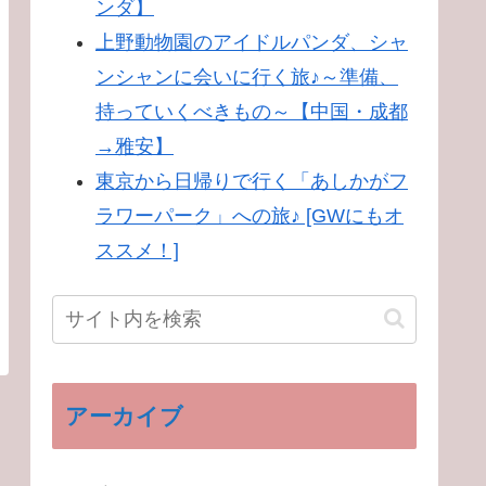
ンダ】
上野動物園のアイドルパンダ、シャ
ンシャンに会いに行く旅♪～準備、
持っていくべきもの～【中国・成都
→雅安】
東京から日帰りで行く「あしかがフ
ラワーパーク」への旅♪ [GWにもオ
ススメ！]
アーカイブ