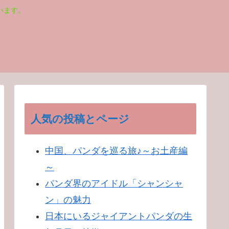
います。
人気の投稿とページ
中国、パンダを巡る旅♪～お土産編
～
パンダ界のアイドル「シャンシャ
ン」の魅力
日本にいるジャイアントパンダの生