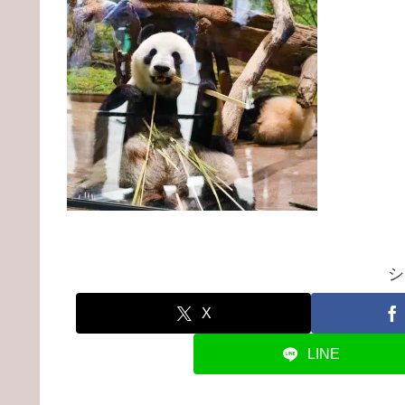
シ
X
LINE