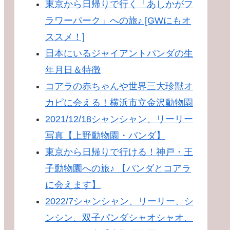
東京から日帰りで行く「あしかがフ
ラワーパーク」への旅♪ [GWにもオ
ススメ！]
日本にいるジャイアントパンダの生
年月日＆特徴
コアラの赤ちゃんや世界三大珍獣オ
カピに会える！横浜市立金沢動物園
2021/12/18シャンシャン、リーリー
写真【上野動物園・パンダ】
東京から日帰りで行ける！神戸・王
子動物園への旅♪ 【パンダとコアラ
に会えます】
2022/7シャンシャン、リーリー、シ
ンシン、双子パンダシャオシャオ、