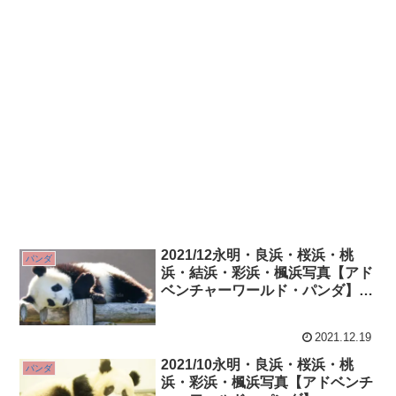
2021/12永明・良浜・桜浜・桃
パンダ
浜・結浜・彩浜・楓浜写真【アド
ベンチャーワールド・パンダ】・
白良荘グランドホテルパンダルー
ム
2021.12.19
2021/10永明・良浜・桜浜・桃
パンダ
浜・彩浜・楓浜写真【アドベンチ