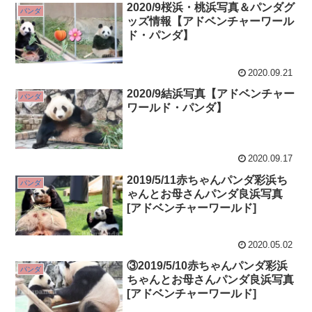
2020/9桜浜・桃浜写真＆パンダグ
パンダ
ッズ情報【アドベンチャーワール
ド・パンダ】
2020.09.21
2020/9結浜写真【アドベンチャー
パンダ
ワールド・パンダ】
2020.09.17
2019/5/11赤ちゃんパンダ彩浜ち
パンダ
ゃんとお母さんパンダ良浜写真
[アドベンチャーワールド]
2020.05.02
③2019/5/10赤ちゃんパンダ彩浜
パンダ
ちゃんとお母さんパンダ良浜写真
[アドベンチャーワールド]