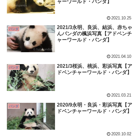
ャーワールド・パンダ】
2021.10.25
2021/3永明、良浜、結浜、赤ちゃ
パンダ
んパンダの楓浜写真【アドベンチ
ャーワールド・パンダ】
2021.04.10
2021/3桜浜、桃浜、彩浜写真【ア
パンダ
ドベンチャーワールド・パンダ】
2021.03.21
2020/9永明・良浜・彩浜写真【ア
パンダ
ドベンチャーワールド・パンダ】
2020.10.02