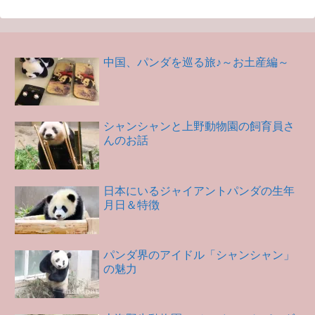
中国、パンダを巡る旅♪～お土産編～
シャンシャンと上野動物園の飼育員さ
んのお話
日本にいるジャイアントパンダの生年
月日＆特徴
パンダ界のアイドル「シャンシャン」
の魅力